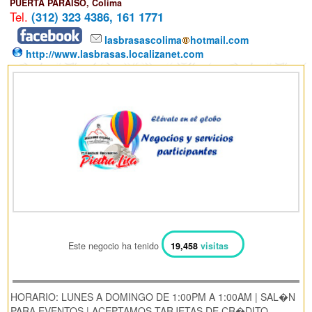
PUERTA PARAISO, Colima
Tel.
(312) 323 4386, 161 1771
lasbrasascolima
hotmail.com
http://www.lasbrasas.localizanet.com
Este negocio ha tenido
19,458
visitas
HORARIO: LUNES A DOMINGO DE 1:00PM A 1:00AM | SAL�N
PARA EVENTOS | ACEPTAMOS TARJETAS DE CR�DITO