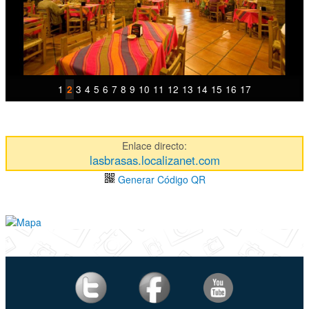
1
3
4
5
6
7
8
9
10
11
12
13
14
15
16
17
2
Enlace directo:
lasbrasas.localizanet.com
Generar Código QR